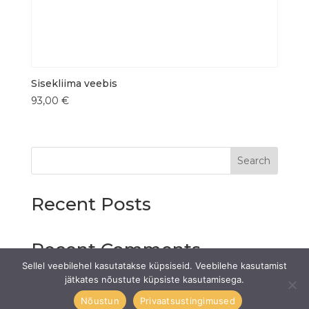
Sisekliima veebis
93,00
€
Search
Recent Posts
Recent Comments
Sellel veebilehel kasutatakse küpsiseid. Veebilehe kasutamist
No comments to show.
jätkates nõustute küpsiste kasutamisega.
Nõustun
Privaatsustingimused