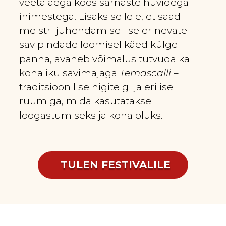
veeta aega koos sarnaste huvidega
inimestega. Lisaks sellele, et saad
meistri juhendamisel ise erinevate
savipindade loomisel käed külge
panna, avaneb võimalus tutvuda ka
kohaliku savimajaga
Temascalli
–
traditsioonilise higitelgi ja erilise
ruumiga, mida kasutatakse
lõõgastumiseks ja kohaloluks.
TULEN FESTIVALILE