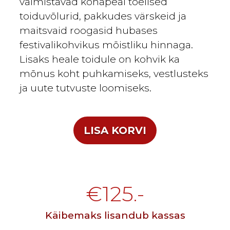
valmistavad kohapeal tõelised
toiduvõlurid, pakkudes värskeid ja
maitsvaid roogasid hubases
festivalikohvikus mõistliku hinnaga.
Lisaks heale toidule on kohvik ka
mõnus koht puhkamiseks, vestlusteks
ja uute tutvuste loomiseks.
LISA KORVI
€125.-
Käibemaks lisandub kassas