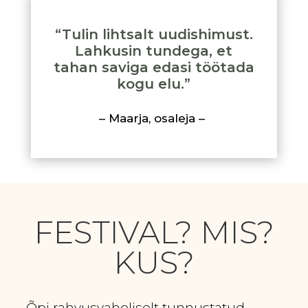
“Tulin lihtsalt uudishimust.
Lahkusin tundega, et
tahan saviga edasi töötada
kogu elu.”
– Maarja, osaleja –
FESTIVAL? MIS?
KUS?
Õpi rahvusvaheliselt tunnustatud