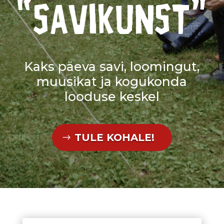
“savikunst”
Kaks päeva savi, loomingut,
muusikat ja kogukonda
looduse keskel
TULE KOHALE!