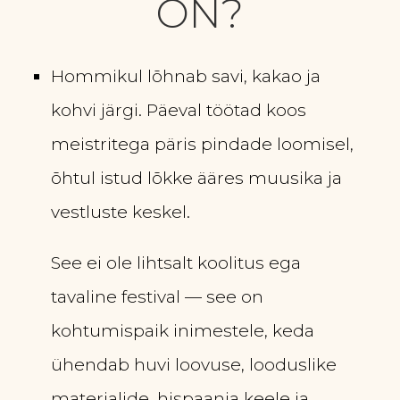
ON?
Hommikul lõhnab savi, kakao ja
kohvi järgi. Päeval töötad koos
meistritega päris pindade loomisel,
õhtul istud lõkke ääres muusika ja
vestluste keskel.
See ei ole lihtsalt koolitus ega
tavaline festival — see on
kohtumispaik inimestele, keda
ühendab huvi loovuse, looduslike
materjalide, hispaania keele ja