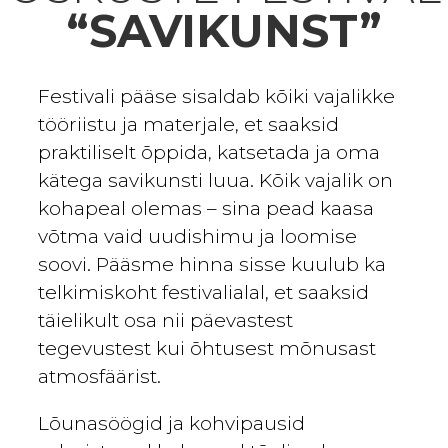
“SAVIKUNST”
Festivali pääse sisaldab kõiki vajalikke
tööriistu ja materjale, et saaksid
praktiliselt õppida, katsetada ja oma
kätega savikunsti luua. Kõik vajalik on
kohapeal olemas – sina pead kaasa
võtma vaid uudishimu ja loomise
soovi. Pääsme hinna sisse kuulub ka
telkimiskoht festivalialal, et saaksid
täielikult osa nii päevastest
tegevustest kui õhtusest mõnusast
atmosfäärist.
Lõunasöögid ja kohvipausid