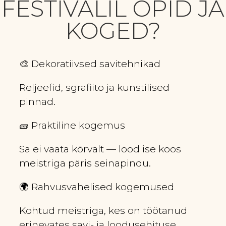
FESTIVALIL ÕPID JA
KOGED?
🎨 Dekoratiivsed savitehnikad
Reljeefid, sgrafiito ja kunstilised
pinnad.
🧱 Praktiline kogemus
Sa ei vaata kõrvalt — lood ise koos
meistriga päris seinapindu.
🌍 Rahvusvahelised kogemused
Kohtud meistriga, kes on töötanud
erinevates savi- ja loodusehituse