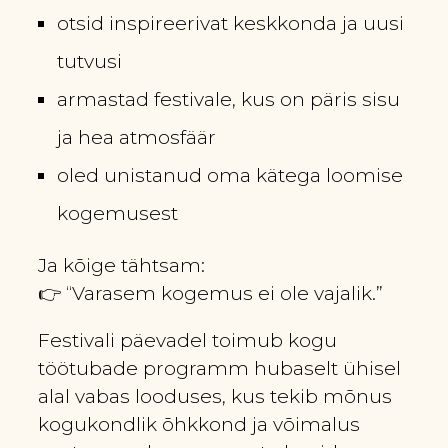
otsid inspireerivat keskkonda ja uusi
tutvusi
armastad festivale, kus on päris sisu
ja hea atmosfäär
oled unistanud oma kätega loomise
kogemusest
Ja kõige tähtsam:
👉 “Varasem kogemus ei ole vajalik.”
Festivali päevadel toimub kogu
töötubade programm hubaselt ühisel
alal vabas looduses, kus tekib mõnus
kogukondlik õhkkond ja võimalus