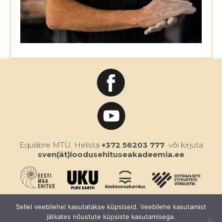
Equilibre MTÜ.
Helista
+372 56203 777
või kirjuta
sven(ät)loodusehituseakadeemia.ee
Sellel veebilehel kasutatakse küpsiseid. Veebilehe kasutamist
jätkates nõustute küpsiste kasutamisega.