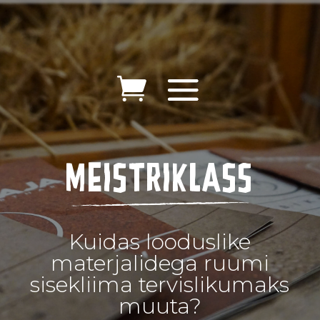
MEISTRIKLASS
Kuidas looduslike
materjalidega ruumi
sisekliima tervislikumaks
muuta?