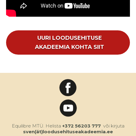
UURI LOODUSEHITUSE
AKADEEMIA KOHTA SIIT
Equilibre MTÜ.
Helista
+372 56203 777
või kirjuta
sven(ät)loodusehituseakadeemia.ee